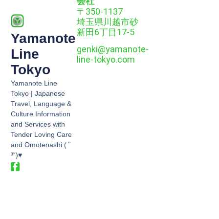
会社
〒350-1137
埼玉県川越市砂
新田6丁目17-5
Yamanote
genki@yamanote-
Line
line-tokyo.com
Tokyo
Yamanote Line
Tokyo | Japanese
Travel, Language &
Culture Information
and Services with
Tender Loving Care
and Omotenashi ( ˘
³˘)♥