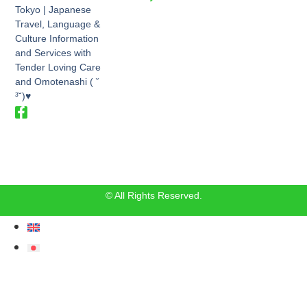
Tokyo | Japanese
Travel, Language &
Culture Information
and Services with
Tender Loving Care
and Omotenashi ( ˘
³˘)♥
© All Rights Reserved.