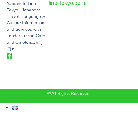
line-tokyo.com
Yamanote Line
Tokyo | Japanese
Travel, Language &
Culture Information
and Services with
Tender Loving Care
and Omotenashi ( ˘
³˘)♥
© All Rights Reserved.