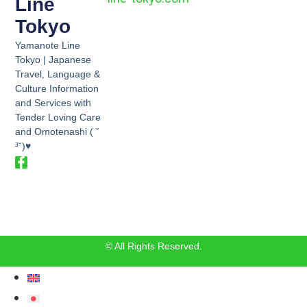
Line
Tokyo
Yamanote Line
Tokyo | Japanese
Travel, Language &
Culture Information
and Services with
Tender Loving Care
and Omotenashi ( ˘
³˘)♥
© All Rights Reserved.