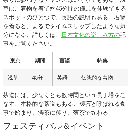
草は、着物を着て約45分間の儀式を体験できる
スポットのひとつで、英語の説明もある。着物
を着ると、まるでタイムスリップしたような気
分になる。詳しくは、
日本文化の楽しみ方の
記
事をご覧ください。
東京
期間
言語
特集
浅草
45分
英語
伝統的な着物
茶道には、少なくとも数時間という長丁場をこ
なす、本格的な茶道もある。
懐石と
呼ばれる食
事で始まり、濃茶に移り、薄茶で終わる。
フェスティバル＆イベント