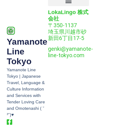
LokaLingo 株式
プライバシーポリシー
クッキーポリシー
会社
〒350-1137
埼玉県川越市砂
新田6丁目17-5
Yamanote
genki@yamanote-
Line
line-tokyo.com
Tokyo
Yamanote Line
Tokyo | Japanese
Travel, Language &
Culture Information
and Services with
Tender Loving Care
and Omotenashi ( ˘
³˘)♥