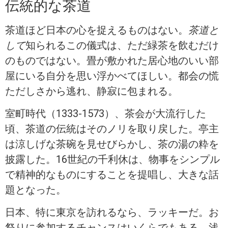
伝統的な茶道
茶道ほど日本の心を捉えるものはない。
茶道と
して
知られるこの儀式は、ただ緑茶を飲むだけ
のものではない。畳が敷かれた居心地のいい部
屋にいる自分を思い浮かべてほしい。都会の慌
ただしさから逃れ、静寂に包まれる。
室町時代（1333-1573）、茶会が大流行した
頃、茶道の伝統はそのノリを取り戻した。亭主
は涼しげな茶碗を見せびらかし、茶の湯の粋を
披露した。16世紀の千利休は、物事をシンプル
で精神的なものにすることを提唱し、大きな話
題となった。
日本、特に東京を訪れるなら、ラッキーだ。お
祭りに参加するチャンスはいくらでもある。浅